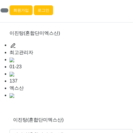
회원가입
로그인
이진탕(혼합단미엑스산)
최고관리자
01-23
137
엑스산
이진탕(혼합단미엑스산)